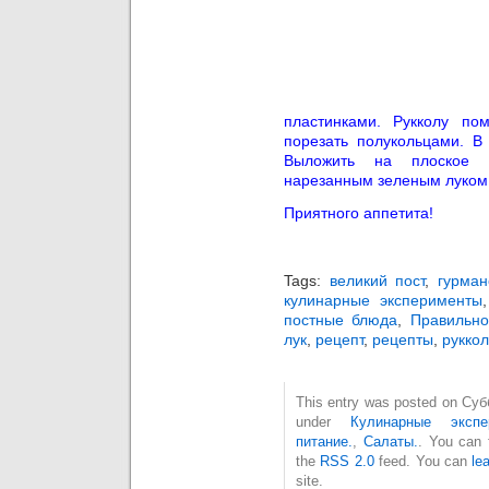
пластинками. Рукколу по
порезать полукольцами. В 
Выложить на плоское 
нарезанным зеленым луком 
Приятного аппетита!
Tags:
великий пост
,
гурман
кулинарные эксперименты
постные блюда
,
Правильно
лук
,
рецепт
,
рецепты
,
рукко
This entry was posted on Субб
under
Кулинарные экспе
питание.
,
Салаты.
. You can 
the
RSS 2.0
feed. You can
le
site.