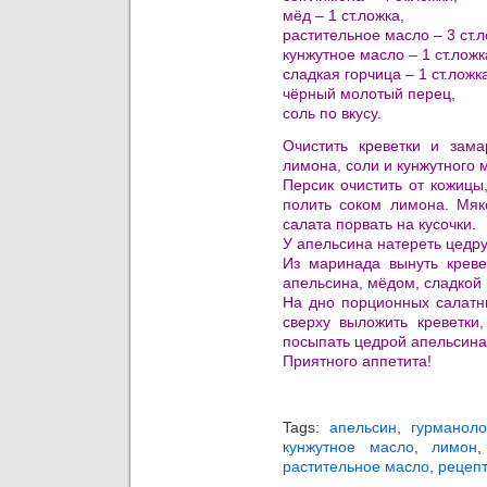
мёд – 1 ст.ложка,
растительное масло – 3 ст.л
кунжутное масло – 1 ст.ложк
сладкая горчица – 1 ст.ложк
чёрный молотый перец,
соль по вкусу.
Очистить креветки и зам
лимона, соли и кунжутного 
Персик очистить от кожицы
полить соком лимона. Мяк
салата порвать на кусочки.
У апельсина натереть цедру 
Из маринада вынуть креве
апельсина, мёдом, сладкой
На дно порционных салатни
сверху выложить креветки
посыпать цедрой апельсина
Приятного аппетита!
Tags:
апельсин
,
гурманоло
кунжутное масло
,
лимон
растительное масло
,
рецепт