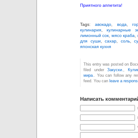
Приятного аппетита!
Tags:
авокадо
,
вода
,
го
кулинария
,
кулинарные э
лимонный сок
,
мясо краба
,
для суши
,
сахар
,
соль
,
с
японская кухня
This entry was posted on Вос
filed under
Закуски.
,
Кули
мира.
. You can follow any re
feed. You can
leave a respons
Написать комментари