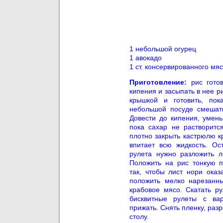
1 небольшой огурец
1 авокадо
1 ст. консервированного мя
Приготовление:
рис гото
кипения и засыпать в нее р
крышкой и готовить, по
небольшой посуде смешать
Довести до кипения, умень
пока сахар не растворитс
плотно закрыть кастрюлю к
впитает всю жидкость. Ос
рулета нужно разложить л
Положить на рис тонкую п
так, чтобы лист нори оказ
положить мелко нарезанны
крабовое мясо. Скатать ру
бисквитные рулеты с вар
прижать. Снять пленку, разр
столу.