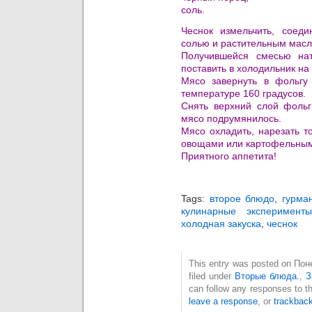
соль.
Чеснок измельчить, соед
солью и растительным масл
Получившейся смесью на
поставить в холодильник на 
Мясо завернуть в фольгу
температуре 160 градусов.
Снять верхний слой фольг
мясо подрумянилось.
Мясо охладить, нарезать т
овощами или картофельным
Приятного аппетита!
Tags:
второе блюдо
,
гурма
кулинарные эксперименты
холодная закуска
,
чеснок
This entry was posted on Пон
filed under
Вторые блюда.
,
З
can follow any responses to t
leave a response
, or
trackbac