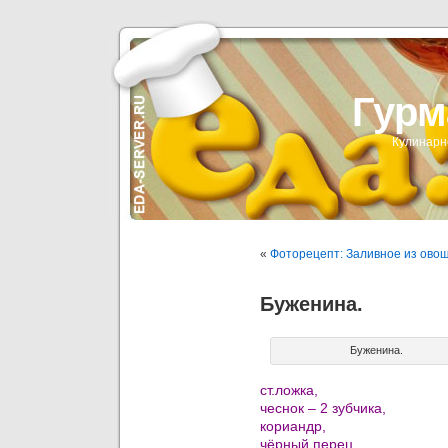
Гурм
Кулинарн
«
Фоторецепт: Заливное из овощ
Буженина.
Буженина.
ст.ложка,
чеснок – 2 зубчика,
кориандр,
чёрный перец,