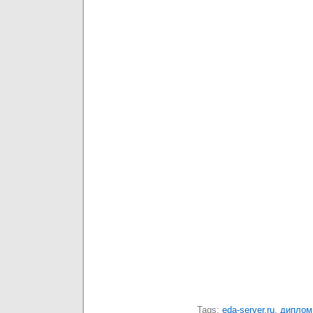
Tags:
eda-server.ru
,
диплом