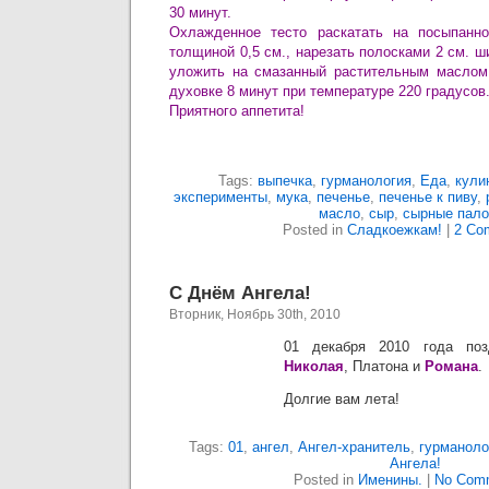
30 минут.
Охлажденное тесто раскатать на посыпанн
толщиной 0,5 см., нарезать полосками 2 см. ш
уложить на смазанный растительным маслом 
духовке 8 минут при температуре 220 градусов
Приятного аппетита!
Tags:
выпечка
,
гурманология
,
Еда
,
кули
эксперименты
,
мука
,
печенье
,
печенье к пиву
,
масло
,
сыр
,
сырные пало
Posted in
Сладкоежкам!
|
2 Co
С Днём Ангела!
Вторник, Ноябрь 30th, 2010
01 декабря 2010 года по
Николая
, Платона и
Романа
.
Долгие вам лета!
Tags:
01
,
ангел
,
Ангел-хранитель
,
гурманоло
Ангела!
Posted in
Именины.
|
No Com