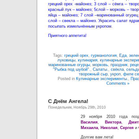
грецкий орех -майонез; 3 слой – сёмга – твор
красный лук – майонез; 5слой – морковь – тво
яйца – майонез; 7 слой –маринованный огурец
слой – свекла – майонез. Украсить салат ядра
посыпать измельчённым укропом.
Приятного аппетита!
Tags:
грецкий орех
,
гурманология
,
Еда
,
зеле
луковицы
,
кулинария
,
кулинарные экспер
маринованные огурцы
,
морковь
,
праздник
,
реце
"Рыбка под шубой".
,
Салаты.
,
свёкла
,
сельд
творожный сыр
,
укроп
,
филе с
Posted in
Кулинарные эксперименты.
,
Пра
Comments »
С Днём Ангела!
Понедельник, Ноябрь 29th, 2010
29 ноября 2010 года поз
Василия
,
Виктора
,
Дмит
Михаила
,
Николая
,
Сергея
и
Долгие вам лета!