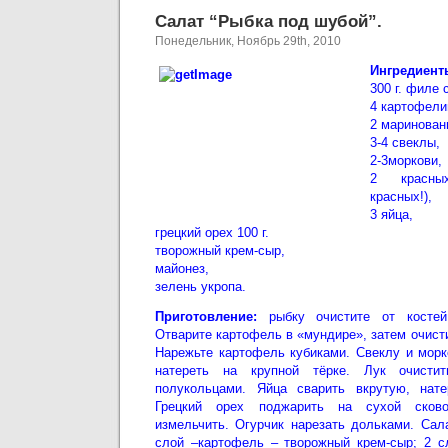
Салат “Рыбка под шубой”.
Понедельник, Ноябрь 29th, 2010
Ингредиент
300 г. филе 
4 картофели
2 маринован
3-4 свеклы,
2-3моркови,
2 красны
красных!),
3 яйца,
грецкий орех 100 г.
творожный крем-сыр,
майонез,
зелень укропа.
Приготовление:
рыбку очистите от костей
Отварите картофель в «мундире», затем очисти
Нарежьте картофель кубиками. Свеклу и морк
натереть на крупной тёрке. Лук очисти
полукольцами. Яйца сварить вкрутую, нате
Грецкий орех поджарить на сухой сково
измельчить. Огурчик нарезать дольками. Сал
слой –картофель – творожный крем-сыр; 2 с