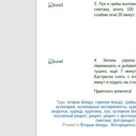
3. Лук и грибы выложи
сметану, влить 150
слабом огне 20 минут.
4. Зелень укропа
перемешать и добавит
тушить ещё 7 минут
Кастрюлю снять с огн
минут и подать на сто
Приятного аппетита!
Tags:
второе блюдо
,
горячее блюдо
,
грибы
кулинария
,
кулинарные эксперименты
,
кур
окорочок
,
курица
,
курятина
,
лук
,
основное б
поэтапный рецепт
,
рецепт
,
рецепт с фотогр
сметана
,
фоторецепт
Posted in
Вторые блюда.
,
Фоторецепты