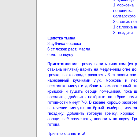
1 морковка
половинк
болгарского
2 свежих по
1 ст.ложка н
2 гвоздики
щепотка тмина
3 зубчика чеснока
6 ст.ложек раст. масла
соль по вкусу
Приготовление:
гречку залить кипятком (из р
стакана кипятка) варить на медленном огне до
гречка, в сковороде разогреть 3 ст.ложки ра
нарезанный кубиками лук, морковь и пе
несколько минут и добавить замороженный шп
крышкой и тушить овощи помешивая, пока шп
посолить, добавить натёртые на тёрке пом
готовности минут 7-8. В казане хорошо разогре
в течении минуты натёртый имбирь, измел
гвоздику, добавить готовую гречку, хорошо
овощи, всё размешать, посолить по вкусу. Гр
готова.
Приятного аппетита!