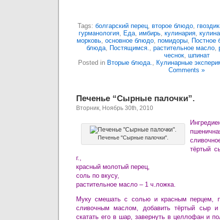
Tags:
болгарский перец
,
второе блюдо
,
гвоздик
гурманология
,
Еда
,
имбирь
,
кулинария
,
кулина
морковь
,
основное блюдо
,
помидоры
,
Постное 
блюда
,
Постящимся.
,
растительное масло
,
чеснок
,
шпинат
Posted in
Вторые блюда.
,
Кулинарные экспери
Comments »
Печенье “Сырные палочки”.
Вторник, Ноябрь 30th, 2010
Ингредие
пшеничная
Печенье "Сырные палочки".
сливочное
тёртый с
г.,
красный молотый перец,
соль по вкусу,
растительное масло – 1 ч.ложка.
Муку смешать с солью и красным перцем, 
сливочным маслом, добавить тёртый сыр и 
скатать его в шар, завернуть в целлофан и п