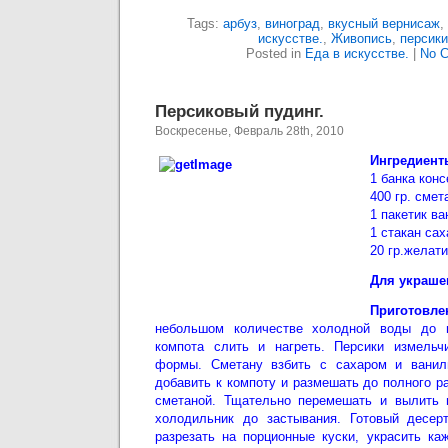
Tags:
арбуз
,
виноград
,
вкусный вернисаж
,
искусстве.
,
Живопись
,
персики
Posted in
Еда в искусстве.
|
No 
Персиковый пудинг.
Воскресенье, Февраль 28th, 2010
Ингредиент
1 банка кон
400 гр. смет
1 пакетик в
1 стакан сах
20 гр.желат
Для украше
Приготовле
небольшом количестве холодной воды до н
компота слить и нагреть. Персики измель
формы. Сметану взбить с сахаром и ванил
добавить к компоту и размешать до полного р
сметаной. Тщательно перемешать и вылить н
холодильник до застывания. Готовый десер
разрезать на порционные куски, украсить ка