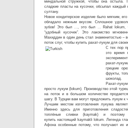
миндальной стружкой, чтобы она остыла. 
сладкие пласты на кусочки, обсыпал каждый 
султану.
Новое кондитерское изделие было мягким, его
обладало нежным вкусом. Сплошное удовол
зубов! Это был …, это был … Rahat lokum, 
“удобный кусочек”. Это лакомство мгнове
Махиддин в один день стал знаменитостью – 
поток слуг, чтобы купить рахат-лукум для свои
С тех пор п
это время 
экспериме
рахат-лук
грецкие ор
фрукты, топ
шоколад.
Рахат-лук
просто лукум (lokum). Производство этой туре
на поток и в большом количестве продается
шагу. В Турции вам могут предложить лукум к 
Лучшим местом изготовления лукума являетс
Именно здесь для приготовления сладосте
топлёные сливки (kaymak) и поэтому
купить настоящий kaymakli lokum. Легенда гла
Афона особенные потому, что получают их и