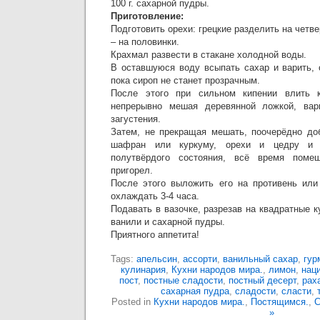
100 г. сахарной пудры.
Приготовление:
Подготовить орехи: грецкие разделить на четв
– на половинки.
Крахмал развести в стакане холодной воды.
В оставшуюся воду всыпать сахар и варить, 
пока сироп не станет прозрачным.
После этого при сильном кипении влить к
непрерывно мешая деревянной ложкой, вар
загустения.
Затем, не прекращая мешать, поочерёдно до
шафран или куркуму, орехи и цедру и 
полутвёрдого состояния, всё время поме
пригорел.
После этого выложить его на противень или
охлаждать 3-4 часа.
Подавать в вазочке, разрезав на квадратные 
ванили и сахарной пудры.
Приятного аппетита!
Tags:
апельсин
,
ассорти
,
ванильный сахар
,
гур
кулинария
,
Кухни народов мира.
,
лимон
,
нац
пост
,
постные сладости
,
постный десерт
,
рах
сахарная пудра
,
сладости
,
сласти
,
Posted in
Кухни народов мира.
,
Постящимся.
,
С
»