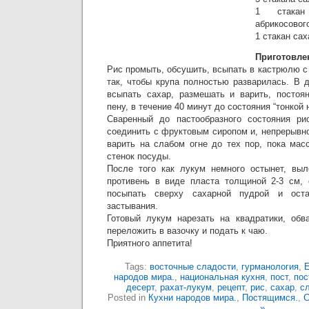
1 стакан
абрикосового
1 стакан са
Приготовле
Рис промыть, обсушить, всыпать в кастрюлю с
так, чтобы крупа полностью разварилась. В 
всыпать сахар, размешать и варить, постоя
пену, в течение 40 минут до состояния “тонкой н
Сваренный до пастообразного состояния рис
соединить с фруктовым сиропом и, непрерывн
варить на слабом огне до тех пор, пока мас
стенок посуды.
После того как лукум немного остынет, выл
противень в виде пласта толщиной 2-3 см, 
посыпать сверху сахарной пудрой и ост
застывания.
Готовый лукум нарезать на квадратики, обв
переложить в вазочку и подать к чаю.
Приятного аппетита!
Tags:
восточные сладости
,
гурманология
,
народов мира.
,
национальная кухня
,
пост
,
пос
десерт
,
рахат-лукум
,
рецепт
,
рис
,
сахар
,
с
Posted in
Кухни народов мира.
,
Постящимся.
,
С
»