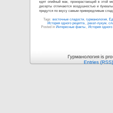
едят опийный мак, произрастающий в этой ме
десерты отличаются воздушностью и буквальн
придутся по вкусу самым привередливым слад
Tags:
восточные сладости
,
гурманология
,
Ед
История одного рецепта.
,
рахат-лукум
,
сл
Posted in
Интересные факты.
,
История одного
Гурманология is pr
Entries (RSS