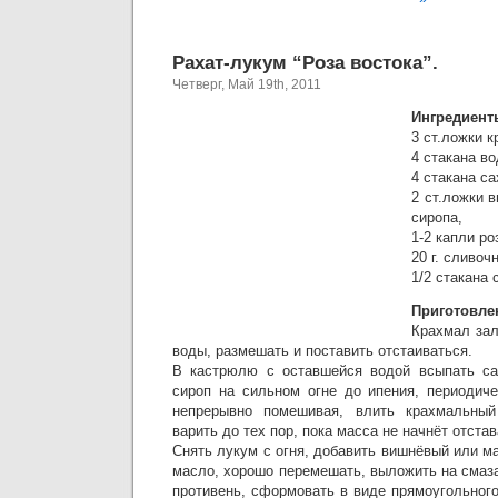
Рахат-лукум “Роза востока”.
Четверг, Май 19th, 2011
Ингредиент
3 ст.ложки к
4 стакана во
4 стакана са
2 ст.ложки 
сиропа,
1-2 капли ро
20 г. сливоч
1/2 стакана 
Приготовле
Крахмал зал
воды, размешать и поставить отстаиваться.
В кастрюлю с оставшейся водой всыпать са
сироп на сильном огне до ипения, периодиче
непрерывно помешивая, влить крахмальный
варить до тех пор, пока масса не начнёт отстав
Снять лукум с огня, добавить вишнёвый или м
масло, хорошо перемешать, выложить на сма
противень, сформовать в виде прямоугольног