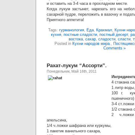
и оставить на 3-4 часа в прохладном месте.
Когда лукум застынет, нарезать его на небо
сахарной пудре, переложить в вазочку и подать
Приятного аппетита!
Tags:
гурманология
,
Еда
,
Крахмал
,
Кухни наро
кухня
,
постные сладости
,
постный десерт
,
ра
востока
,
сахар
,
сладости
,
сласти
,
т
Posted in
Кухни народов мира.
,
Постящимс
Comments »
Рахат-лукум “Ассорти”.
Понедельник, Май 16th, 2011
Ингредиент
4 стакана са
1 литр воды,
100 г. кук
пшеничного)
3-4 ст.ложки
1/2 стакана
2 ч.ложк
апельсина,
1/4 ч.ложки шафрана или куркумы,
1 пакетик ванильного сахара,