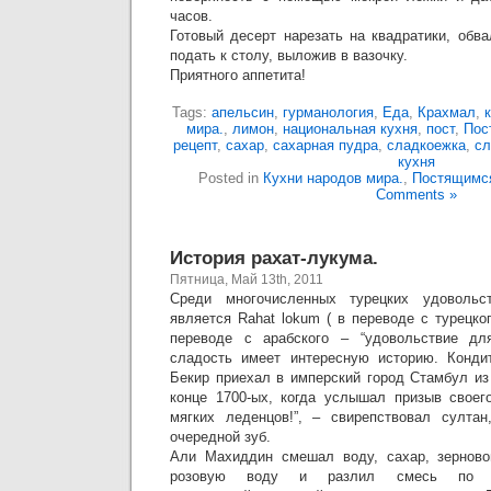
часов.
Готовый десерт нарезать на квадратики, обв
подать к столу, выложив в вазочку.
Приятного аппетита!
Tags:
апельсин
,
гурманология
,
Еда
,
Крахмал
,
мира.
,
лимон
,
национальная кухня
,
пост
,
Пос
рецепт
,
сахар
,
сахарная пудра
,
сладкоежка
,
сл
кухня
Posted in
Кухни народов мира.
,
Постящимс
Comments »
История рахат-лукума.
Пятница, Май 13th, 2011
Среди многочисленных турецких удоволь
является Rahat lokum ( в переводе с турецког
переводе с арабского – “удовольствие для
сладость имеет интересную историю. Конд
Бекир приехал в имперский город Стамбул из
конце 1700-ых, когда услышал призыв своег
мягких леденцов!”, – свирепствовал султа
очередной зуб.
Али Махиддин смешал воду, сахар, зерновой
розовую воду и разлил смесь по 