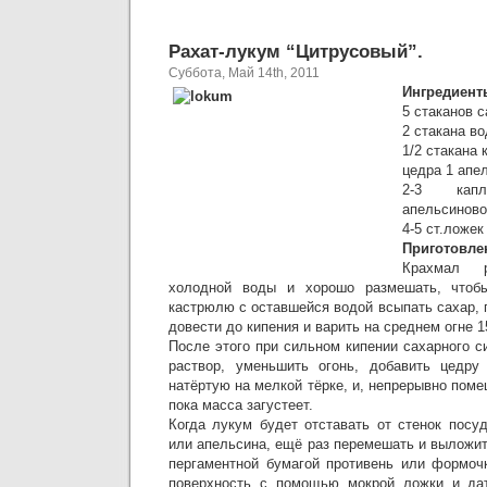
Рахат-лукум “Цитрусовый”.
Суббота, Май 14th, 2011
Ингредиент
5 стаканов с
2 стакана во
1/2 стакана 
цедра 1 апе
2-3 кап
апельсиново
4-5 ст.ложек
Приготовле
Крахмал 
холодной воды и хорошо размешать, чтоб
кастрюлю с оставшейся водой всыпать сахар,
довести до кипения и варить на среднем огне 1
После этого при сильном кипении сахарного 
раствор, уменьшить огонь, добавить цедру
натёртую на мелкой тёрке, и, непрерывно поме
пока масса загустеет.
Когда лукум будет отставать от стенок посу
или апельсина, ещё раз перемешать и выложи
пергаментной бумагой противень или формочк
поверхность с помощью мокрой ложки и дат