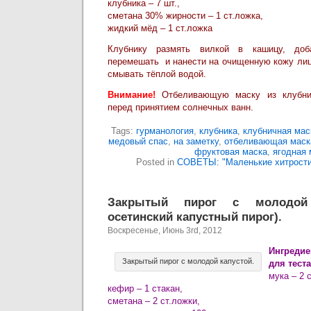
клубника – 7 шт.,
сметана 30% жирности – 1 ст.ложка,
жидкий мёд – 1 ст.ложка
Клубнику размять вилкой в кашицу, доб
перемешать и нанести на очищенную кожу лиц
смывать тёплой водой.
Внимание!
Отбеливающую маску из клубни
перед принятием солнечных ванн.
Tags:
гурманология
,
клубника
,
клубничная мас
медовый спас
,
на заметку
,
отбеливающая маск
фруктовая маска
,
ягодная 
Posted in
СОВЕТЫ: "Маленькие хитрости
Закрытый пирог с молодой 
осетинский капустный пирог).
Воскресенье, Июнь 3rd, 2012
Ингредие
Закрытый пирог с молодой капустой.
для теста
мука – 2 
кефир – 1 стакан,
сметана – 2 ст.ложки,