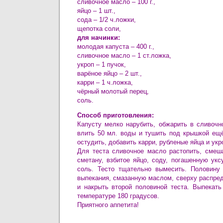
сливочное масло – 100 г.,
яйцо – 1 шт.,
сода – 1/2 ч.ложки,
щепотка соли,
для начинки:
молодая капуста – 400 г.,
сливочное масло – 1 ст.ложка,
укроп – 1 пучок,
варёное яйцо – 2 шт.,
карри – 1 ч.ложка,
чёрный молотый перец,
соль.
Способ приготовления:
Капусту мелко нарубить, обжарить в сливочн
влить 50 мл. воды и тушить под крышкой ещё
остудить, добавить карри, рубленые яйца и укр
Для теста сливочное масло растопить, смеш
сметану, взбитое яйцо, соду, погашенную ук
соль. Тесто тщательно вымесить. Половин
выпекания, смазанную маслом, сверху распре
и накрыть второй половиной теста. Выпекать
температуре 180 градусов.
Приятного аппетита!