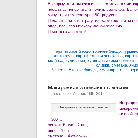
В форму для выпекания выложить слоями кар
посолить, поперчить и полить заливкой. Вып
минут при температуре 180 градусов.
Подавать на стол рагу из картофеля и копч
виде, посыпав мелкорубленой зеленью.
Приятного аппетита!
Tags:
второе блюдо
,
горячее блюдо
,
гурмано
картофель
,
картофельная запеканка
,
картош
колбаса
,
кулинария
,
кулинарные эксперименты
сливки
,
сметана
,
яйцо
Posted in
Вторые блюда.
,
Кулинарные экспер
Макаронная запеканка с мясом.
Понедельник, Апрель 16th, 2012
Ингредие
Макаронная запеканка с мясом.
макаронны
мясной ф
– 300 г.,
репчатый лук – 2 шт.,
яйцо – 1 шт.,
сметана – 4 ст.ложки,