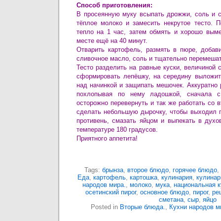
Способ приготовления:
В просеянную муку всыпать дрожжи, соль и с
тёплое молоко и замесить некрутое тесто. 
тепло на 1 час, затем обмять и хорошо выме
месте ещё на 40 минут.
Отварить картофель, размять в пюре, добави
сливочное масло, соль и тщательно перемешат
Тесто разделить на равные куски, величиной с
сформировать лепёшку, на середину выложить
над начинкой и защипать мешочек. Аккуратно 
похлопывая по нему ладошкой, сначала с
осторожно перевернуть и так же работать со в
сделать небольшую дырочку, чтобы выходил п
противень, смазать яйцом и выпекать в дух
температуре 180 градусов.
Приятного аппетита!
Tags:
брынза
,
второе блюдо
,
горячее блюдо
,
Еда
,
картофель
,
картошка
,
кулинария
,
кулинар
народов мира.
,
молоко
,
мука
,
национальная к
осетинский пирог
,
основное блюдо
,
пирог
,
ре
сметана
,
сыр
,
яйцо
Posted in
Вторые блюда.
,
Кухни народов м