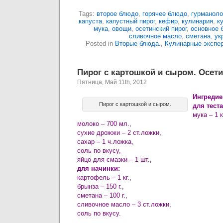
Tags:
второе блюдо
,
горячее блюдо
,
гурманоло
капуста
,
капустный пирог
,
кефир
,
кулинария
,
к
мука
,
овощи
,
осетинский пирог
,
основное 
сливочное масло
,
сметана
,
ук
Posted in
Вторые блюда.
,
Кулинарные экспе
Пирог с картошкой и сыром. Осети
Пятница, Май 11th, 2012
Ингредие
Пирог с картошкой и сыром.
для теста
мука – 1 кг
молоко – 700 мл.,
сухие дрожжи – 2 ст.ложки,
сахар – 1 ч.ложка,
соль по вкусу,
яйцо для смазки – 1 шт.,
для начинки:
картофель – 1 кг.,
брынза – 150 г.,
сметана – 100 г.,
сливочное масло – 3 ст.ложки,
соль по вкусу.