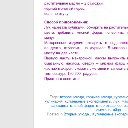
растительное масло – 2 ст.ложки,
чёрный молотый перец,
соль по вкусу.
Способ приготовления:
Лук нарезать кубиками, обжарить на раститель
цвета, добавить мясной фарш, поперчить, п
минут.
Макаронные изделия отварить в подсолен
альденто, отбросить на дуршлаг. В макарон
массу на две части.
Первую часть макаронной массы выложить 
смазанную маслом, сверху – мясной фарш с
частью макарон, смазать сметаной и запекать 
температуре 180-200 градусов.
Приятного аппетита!
Tags:
второе блюдо
,
горячее блюдо
,
гурмано
кулинария
,
кулинарные эксперименты
,
лук
,
мак
запеканка
,
мясной фарш
,
мясо отварное
,
ос
сметана
,
яйцо
Posted in
Вторые блюда.
,
Кулинарные экспер