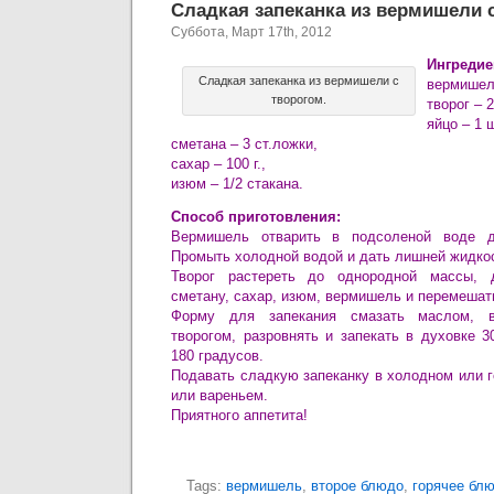
Сладкая запеканка из вермишели с
Суббота, Март 17th, 2012
Ингредие
Сладкая запеканка из вермишели с
вермишель
творогом.
творог – 2
яйцо – 1 ш
сметана – 3 ст.ложки,
сахар – 100 г.,
изюм – 1/2 стакана.
Способ приготовления:
Вермишель отварить в подсоленой воде до
Промыть холодной водой и дать лишней жидкос
Творог растереть до однородной массы, д
сметану, сахар, изюм, вермишель и перемешат
Форму для запекания смазать маслом, 
творогом, разровнять и запекать в духовке 
180 градусов.
Подавать сладкую запеканку в холодном или 
или вареньем.
Приятного аппетита!
Tags:
вермишель
,
второе блюдо
,
горячее бл