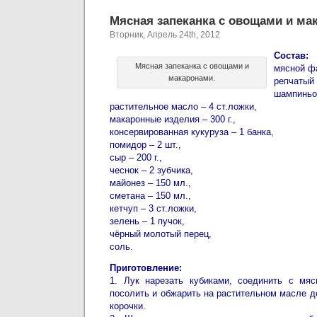
Мясная запеканка с овощами и ма
Вторник, Апрель 24th, 2012
Состав:
Мясная запеканка с овощами и
мясной фа
макаронами.
репчатый 
шампиньон
растительное масло – 4 ст.ложки,
макаронные изделия – 300 г.,
консервированная кукуруза – 1 банка,
помидор – 2 шт.,
сыр – 200 г.,
чеснок – 2 зубчика,
майонез – 150 мл.,
сметана – 150 мл.,
кетчуп – 3 ст.ложки,
зелень – 1 пучок,
чёрный молотый перец,
соль.
Приготовление:
1. Лук нарезать кубиками, соединить с мя
посолить и обжарить на растительном масле д
корочки.