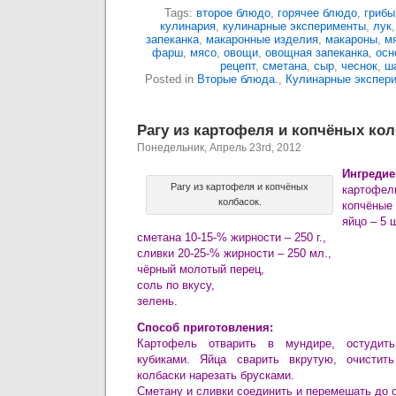
Tags:
второе блюдо
,
горячее блюдо
,
грибы
кулинария
,
кулинарные эксперименты
,
лук
запеканка
,
макаронные изделия
,
макароны
,
м
фарш
,
мясо
,
овощи
,
овощная запеканка
,
осн
рецепт
,
сметана
,
сыр
,
чеснок
,
ш
Posted in
Вторые блюда.
,
Кулинарные экспер
Рагу из картофеля и копчёных кол
Понедельник, Апрель 23rd, 2012
Ингредие
Рагу из картофеля и копчёных
картофель 
колбасок.
копчёные 
яйцо – 5 ш
сметана 10-15-% жирности – 250 г.,
сливки 20-25-% жирности – 250 мл.,
чёрный молотый перец,
соль по вкусу,
зелень.
Способ приготовления:
Картофель отварить в мундире, остудить
кубиками. Яйца сварить вкрутую, очистит
колбаски нарезать брусками.
Сметану и сливки соединить и перемешать до 