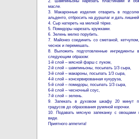
2. Шампиньоны нарезать пластинами и обж
масле.
3. Макаронные изделия отварить в подсоле
альденто, отбросить на дуршлаг и дать лишней
4. Сыр натереть на мелкой тёрке.
5. Помидоры нарезать кружками.
6. Зелень мелко порубить.
7. Майонез соединить со сметаной, кетчупом
чеснок и перемешать.
8. Выложить подготовленные ингредиенты 
следующим образом:
1-й слой – мясной фарш с луком,
2-й слой – шампиньоны, посыпать 1/3 сыра,
3-й слой – макароны, посыпать 1/3 сыра,
4-й слой – консервированная кукуруза,
5-й слой – помидоры, посыпать 1/3 сыра,
6-й слой – чесночный соус,
7-й слой – зелень.
9. Запекать в духовом шкафу 20 минут пр
градусов до образования румяной корочки.
10. Подавать мясную запеканку с овощами 
виде.
Приятного аппетита!