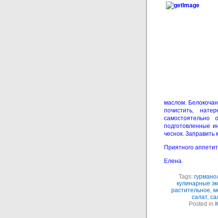
маслом. Белокочан
почистить, нате
самостоятельно 
подготовленные ин
чеснок. Заправить
Приятного аппетит
Елена.
Tags:
гурмано
кулинарные э
растительное
,
м
салат
,
са
Posted in