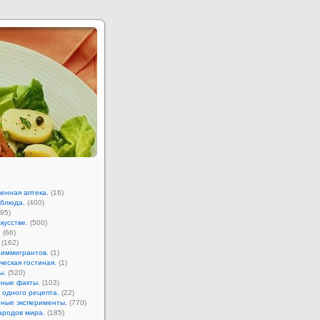
енная аптека.
(16)
 блюда.
(400)
95)
кусстве.
(500)
.
(66)
(162)
 иммигрантов.
(1)
ческая гостиная.
(1)
ы.
(520)
ные факты.
(103)
 одного рецепта.
(22)
ные эксперименты.
(770)
ародов мира.
(185)