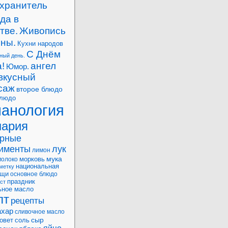
-хранитель
да в
тве.
Живопись
ны.
Кухни народов
С Днём
ный день.
!
ангел
Юмор.
вкусный
саж
второе блюдо
блюдо
манология
нария
арные
рименты
лук
лимон
мука
морковь
молоко
национальная
метку
ощи
основное блюдо
праздник
ст
ьное масло
пт
рецепты
ахар
сливочное масло
сыр
овет
соль