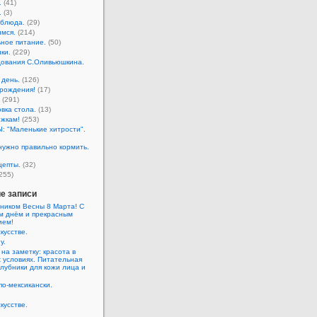
.
(41)
.
(3)
 блюда.
(29)
мся.
(214)
ное питание.
(50)
ки.
(229)
ования С.Оливьюшкина.
день.
(126)
рождения!
(17)
(291)
вка стола.
(13)
жкам!
(253)
 "Маленькие хитрости".
нужно правильно кормить.
цепты.
(32)
255)
е записи
ником Весны 8 Марта! С
м днём и прекрасным
ием!
кусстве.
у.
 на заметку: красота в
 условиях. Питательная
клубники для кожи лица и
по-мексикански.
кусстве.