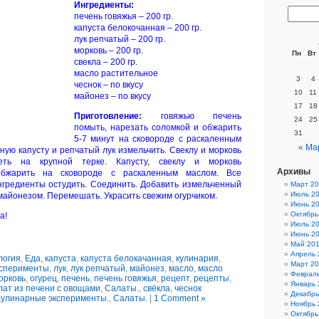
Ингредиенты:
печень говяжья – 200 гр.
капуста белокочанная – 200 гр.
лук репчатый – 200 гр.
морковь – 200 гр.
Пн
Вт
свекла – 200 гр.
масло растительное
3
4
чеснок – по вкусу
10
11
майонез – по вкусу
17
18
Приготовление:
говяжью печень
24
25
помыть, нарезать соломкой и обжарить
31
5-7 минут на сковороде с раскаленным
« Ма
ную капусту и репчатый лук измельчить. Свеклу и морковь
реть на крупной терке. Капусту, свеклу и морковь
Архивы
обжарить на сковороде с раскаленным маслом. Все
гредиенты остудить. Соединить. Добавить измельченный
Март 2
Июль 2
 майонезом. Перемешать. Украсить свежим огурчиком.
Июнь 2
Октябрь
а!
Июль 2
Июнь 2
Май 20
Апрель 
логия
,
Еда
,
капуста
,
капуста белокачанная
,
кулинария
,
Март 2
ксперименты
,
лук
,
лук репчатый
,
майонез
,
масло
,
масло
Феврал
орковь
,
огурец
,
печень
,
печень говяжья
,
рецепт
,
рецепты
,
Январь 
лат из печени с овощами
,
Салаты.
,
свёкла
,
чеснок
Декабрь
Кулинарные эксперименты.
,
Салаты.
|
1 Comment »
Ноябрь 
Октябрь