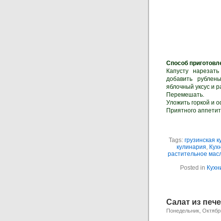
Способ приготовл
Капусту нарезать
добавить рублены
яблочный уксус и р
Перемешать.
Уложить горкой и 
Приятного аппетит
Tags:
грузинская к
кулинария
,
Кух
растительное мас
Posted in
Кухн
Салат из печ
Понедельник, Октябрь