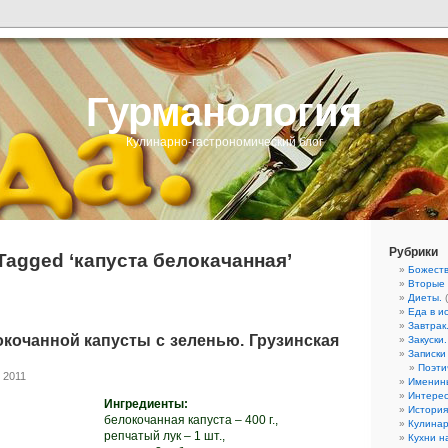
Гурманология
Кулинарно-гастрономический блог
Рубрики
Tagged ‘капуста белокачанная’
Божеств
Вторые
Диеты.
(
Еда в ис
Завтрак
окочанной капусты с зеленью. Грузинская
Закуски.
Записки
Поэти
 2011
Именин
Интерес
Ингредиенты:
История
белокочанная капуста – 400 г.,
Кулинар
репчатый лук – 1 шт.,
Кухни н