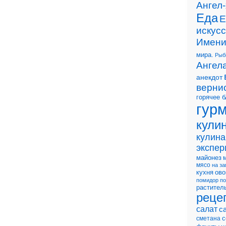
Ангел
Еда
Е
искусс
Имени
мира.
Рыб
Ангела
анекдот
верни
горячее 
гур
кули
кулин
экспе
майонез
мясо
на за
ов
кухня
помидор
по
растител
реце
салат
с
с
сметана