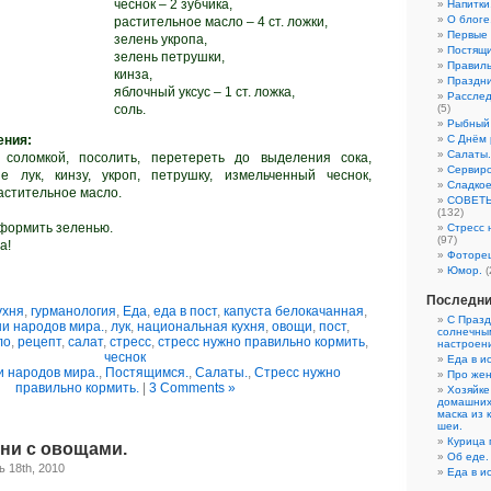
чеснок – 2 зубчика,
Напитки
О блоге
растительное масло – 4 ст. ложки,
Первые
зелень укропа,
Постящи
зелень петрушки,
Правиль
кинза,
Праздни
яблочный уксус – 1 ст. ложка,
Расслед
соль.
(5)
Рыбный 
ения:
С Днём 
Салаты.
 соломкой, посолить, перетереть до выделения сока,
Сервиро
е лук, кинзу, укроп, петрушку, измельченный чеснок,
Сладкое
астительное масло.
СОВЕТЫ:
(132)
оформить зеленью.
Стресс 
(97)
а!
Фоторе
Юмор.
(
Последни
ухня
,
гурманология
,
Еда
,
еда в пост
,
капуста белокачанная
,
С Празд
ни народов мира.
,
лук
,
национальная кухня
,
овощи
,
пост
,
солнечны
ло
,
рецепт
,
салат
,
стресс
,
стресс нужно правильно кормить
,
настроен
чеснок
Еда в ис
и народов мира.
,
Постящимся.
,
Салаты.
,
Стресс нужно
Про жен
правильно кормить.
|
3 Comments »
Хозяйке
домашних
маска из 
шеи.
Курица 
ени с овощами.
Об еде.
 18th, 2010
Еда в ис