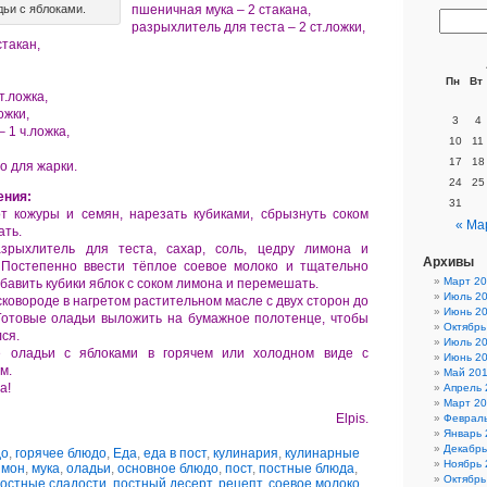
ьи с яблоками.
пшеничная мука – 2 стакана,
разрыхлитель для теста – 2 ст.ложки,
стакан,
Пн
Вт
т.ложка,
ожки,
3
4
 1 ч.ложка,
10
11
17
18
о для жарки.
24
25
ения:
31
т кожуры и семян, нарезать кубиками, сбрызнуть соком
« Ма
ать.
зрыхлитель для теста, сахар, соль, цедру лимона и
Архивы
 Постепенно ввести тёплое соевое молоко и тщательно
Март 2
бавить кубики яблок с соком лимона и перемешать.
Июль 2
ковороде в нагретом растительном масле с двух сторон до
Июнь 2
Готовые оладьи выложить на бумажное полотенце, чтобы
Октябрь
ся.
Июль 2
е оладьи с яблоками в горячем или холодном виде с
Июнь 2
м.
Май 20
а!
Апрель 
Март 2
Elpis.
Феврал
Январь 
Декабрь
до
,
горячее блюдо
,
Еда
,
еда в пост
,
кулинария
,
кулинарные
Ноябрь 
имон
,
мука
,
оладьи
,
основное блюдо
,
пост
,
постные блюда
,
Октябрь
остные сладости
,
постный десерт
,
рецепт
,
соевое молоко
,