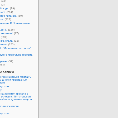
.
(41)
.
(3)
 блюда.
(29)
мся.
(214)
ное питание.
(50)
ки.
(229)
ования С.Оливьюшкина.
день.
(126)
рождения!
(17)
(291)
вка стола.
(13)
жкам!
(253)
 "Маленькие хитрости".
нужно правильно кормить.
цепты.
(32)
255)
е записи
ником Весны 8 Марта! С
м днём и прекрасным
ием!
кусстве.
у.
 на заметку: красота в
 условиях. Питательная
клубники для кожи лица и
по-мексикански.
кусстве.