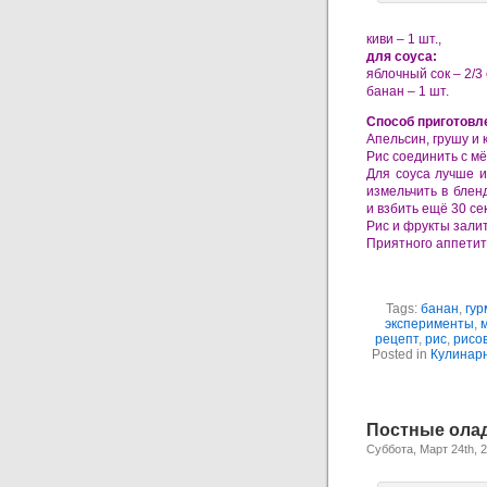
киви – 1 шт.,
для соуса:
яблочный сок – 2/3
банан – 1 шт.
Способ приготовл
Апельсин, грушу и 
Рис соединить с м
Для соуса лучше и
измельчить в блен
и взбить ещё 30 се
Рис и фрукты зали
Приятного аппетит
Tags:
банан
,
гур
эксперименты
,
рецепт
,
рис
,
рисо
Posted in
Кулинар
Постные олад
Суббота, Март 24th, 