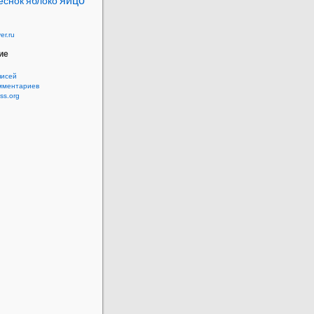
яйцо
еснок
яблоко
er.ru
ие
исей
ментариев
ss.org