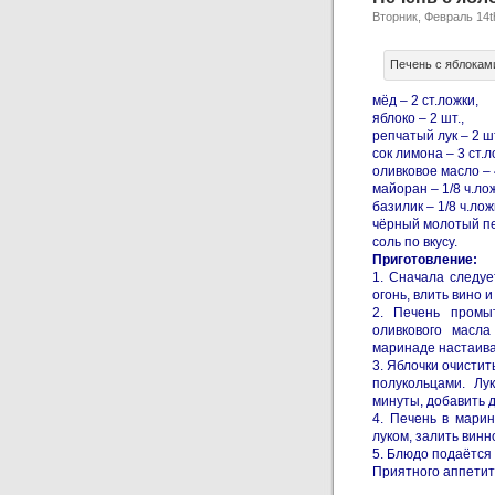
Вторник, Февраль 14t
Печень с яблоками
мёд – 2 ст.ложки,
яблоко – 2 шт.,
репчатый лук – 2 шт
сок лимона – 3 ст.л
оливковое масло – 
майоран – 1/8 ч.ло
базилик – 1/8 ч.лож
чёрный молотый пер
соль по вкусу.
Приготовление:
1. Сначала следуе
огонь, влить вино 
2. Печень промыт
оливкового масла
маринаде настаива
3. Яблочки очистит
полукольцами. Лу
минуты, добавить д
4. Печень в марин
луком, залить винн
5. Блюдо подаётся 
Приятного аппетит