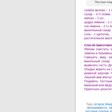
Постные олад
соевое молоко – 1 
сахар – 3 ст.ложки,
яблоко – 2 шт.,
цедра лимона – 1 с
сок лимона – 2 ст.л
ванилльный сахар –
соль – 1 щепотка,
растительное масл
Способ приготовл
Яблоки очистить о
лимона и перемеш
Смешать муку, ра
ванильный сахар.
вымесить тесто. До
Оладьи жарить на с
румяной корочки. 
лишний жир впитал
Подавать постны
вареньем или мёдо
Приятного аппетит
Tags:
второе блю
эксперименты
,
л
постные оладьи
,
п