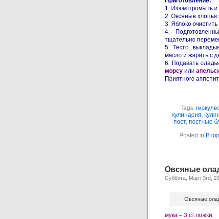
Приготовление:
1. Изюм промыть и 
2. Овсяные хлопья 
3. Яблоко очистить
4. Подготовленн
тщательно переме
5. Тесто выклады
масло и жарить с д
6. Подавать оладьи
морсу
или
апельс
Приятного аппетит
Tags:
геркуле
кулинария
,
кули
пост
,
постные б
Posted in
Втор
Овсяные олад
Суббота, Март 3rd, 2
Овсяные олад
мука – 3 ст.ложки,