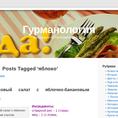
Гурманология
Кулинарно-гастрономический блог
Рубрики
Posts Tagged ‘яблоко’
Божеств
Вторые
нее
Диеты.
(
Еда в ис
Завтрак
исовый салат с яблочно-банановым
Закуски.
Записки
Поэти
2
Именин
Интерес
Ингредиенты:
История
й салат с яблочно-
отварной рис – 1 стакан,
Кулинар
мёд – 1 ст.ложка,
ым соусом.
Кухни н