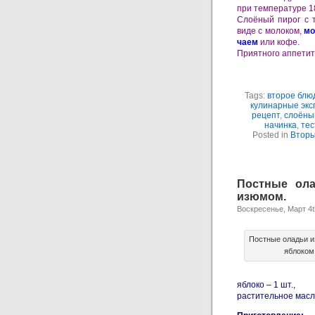
при температуре 1
Слоёный пирог с т
виде с молоком,
мо
чаем
или кофе.
Приятного аппетит
Tags:
второе блю
кулинарные эк
рецепт
,
слоёны
начинка
,
тес
Posted in
Вторы
Постные ола
изюмом.
Воскресенье, Март 4t
Постные оладьи и
яблоком
яблоко – 1 шт.,
растительное масл