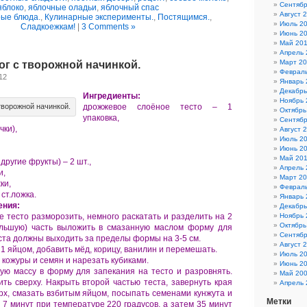
Сентябр
яблоко
,
яблочные оладьи
,
яблочный спас
Август 
ые блюда.
,
Кулинарные эксперименты.
,
Постящимся.
,
Июль 2
Сладкоежкам!
|
3 Comments »
Июнь 2
Май 20
Апрель 
Март 20
г с творожной начинкой.
Февраль
12
Январь 
Декабрь
Ингредиенты:
Ноябрь 
творожной начинкой.
дрожжевое слоёное тесто – 1
Октябрь
упаковка,
Сентябр
чки),
Август 
Июль 2
Июнь 2
Май 20
другие фрукты) – 2 шт.,
Апрель 
и,
Март 2
ки,
Феврал
 ст.ложка.
Январь 
ения:
Декабрь
 тесто разморозить, немного раскатать и разделить на 2
Ноябрь 
Октябрь
ольшую) часть выложить в смазанную маслом форму для
Сентябр
еста должны выходить за пределы формы на 3-5 см.
Август 
 1 яйцом, добавить мёд, корицу, ванилин и перемешать.
Июль 2
 кожуры и семян и нарезать кубиками.
Июнь 2
ю массу в форму для запекания на тесто и разровнять.
Май 20
ить сверху. Накрыть второй частью теста, завернуть края
Апрель 
рх, смазать взбитым яйцом, посыпать семенами кунжута и
Метки
 7 минут при температуре 220 градусов, а затем 35 минут