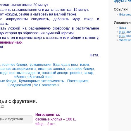
ч
фрукты
залить кипятком на 20 минут.
Ссылки
залить стаканом кипятка и дать настояться 15 минут.
 от кожуры, семян и натереть на мелкой тёрке.
Eda-serv
ые ингредиенты соединить, добавить муку, сахар и
Управлен
шать.
Вход
вать ложкой на раскалённую сковороду в растительное
Зап
RSS
вух сторон до образования румяной корочки.
Ком
RSS
 на стол в горячем виде с вареньем или мёдом к компоту,
WordPre
иновому чаю
.
а!
Ната.
с
,
горячее блюдо
,
гурманология
,
Еда
,
еда в пост
,
изюм
,
нарные эксперименты
,
овсяные хлопья
,
основное блюдо
,
люда
,
постные сладости
,
постный десерт
,
рецепт
,
сахар
,
яблоко
,
яблочный спас
ые блюда.
,
Кулинарные эксперименты.
,
Постящимся.
,
Сладкоежкам!
|
No Comments »
ьи с фруктами.
012
Ингредиенты:
ьи с фруктами.
овсяные хлопья – 100 г.,
яйцо – 3 шт.,