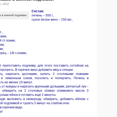
h, 2012
Состав:
 в винной подливке.
печень – 500 г.,
сухое белое вино – 150 мл.,
.,
ожки,
4 ст.ложки,
жки,
ки,
ец – 1/8 ч.ложки,
т приготовить подливку, для этого поставить сотейник на
и прогреть. В горячее вино добавить мёд и специи.
ь, нарезать кусочками, залить 2 столовыми ложками
 и лимонным соком, посолить и поперчить. Печень в
ть не менее 10 минут.
ь от кожуры и нарезать крупными дольками, репчатый лук –
к обжарить на 2 столовых ложках оливкового масла 3
ольки яблок и готовить ещё 2 минуты.
аде выложить в сковороду, обжарить, добавить яблоки с
ой подливкой и тушить 5 минут на слабом огне.
в горячем виде.
а!