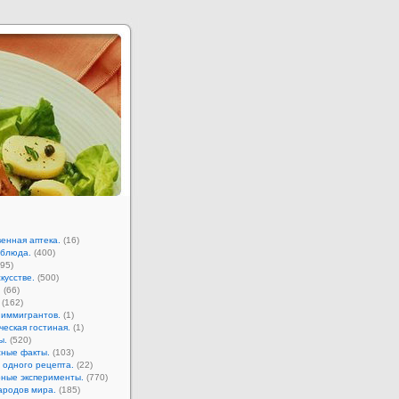
енная аптека.
(16)
 блюда.
(400)
95)
кусстве.
(500)
.
(66)
(162)
 иммигрантов.
(1)
ческая гостиная.
(1)
ы.
(520)
ные факты.
(103)
 одного рецепта.
(22)
ные эксперименты.
(770)
ародов мира.
(185)