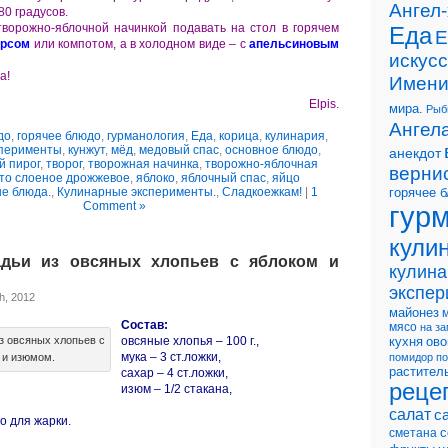
Ангел
80 градусов.
ворожно-яблочной начинкой подавать на стол в горячем
Еда
Е
рсом
или компотом, а в холодном виде – с
апельсиновым
искусс
а!
Имени
Elpis.
мира.
Рыб
Ангела
до
,
горячее блюдо
,
гурманология
,
Еда
,
корица
,
кулинария
,
сперименты
,
кунжут
,
мёд
,
медовый спас
,
основное блюдо
,
анекдот
й пирог
,
творог
,
творожная начинка
,
творожно-яблочная
верни
то слоеное дрожжевое
,
яблоко
,
яблочный спас
,
яйцо
е блюда.
,
Кулинарные эксперименты.
,
Сладкоежкам!
|
1
горячее 
Comment »
гур
кули
дьи из овсяных хлопьев с яблоком и
кулин
экспе
h, 2012
майонез
Состав:
мясо
на за
з овсяных хлопьев с
овсяные хлопья – 100 г.,
ов
кухня
мука – 3 ст.ложки,
 и изюмом.
помидор
по
растител
сахар – 4 ст.ложки,
реце
изюм – 1/2 стакана,
салат
с
о для жарки.
с
сметана