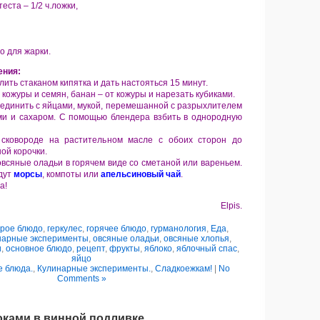
еста – 1/2 ч.ложки,
о для жарки.
ения:
ить стаканом кипятка и дать настояться 15 минут.
 кожуры и семян, банан – от кожуры и нарезать кубиками.
единить с яйцами, мукой, перемешанной с разрыхлителем
ми и сахаром. С помощью блендера взбить в однородную
сковороде на растительном масле с обоих сторон до
ой корочки.
овсяные оладьи в горячем виде со сметаной или вареньем.
дут
морсы
, компоты или
апельсиновый чай
.
а!
Elpis.
орое блюдо
,
геркулес
,
горячее блюдо
,
гурманология
,
Еда
,
нарные эксперименты
,
овсяные оладьи
,
овсяные хлопья
,
и
,
основное блюдо
,
рецепт
,
фрукты
,
яблоко
,
яблочный спас
,
яйцо
 блюда.
,
Кулинарные эксперименты.
,
Сладкоежкам!
|
No
Comments »
оками в винной подливке.