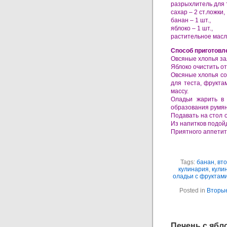
разрыхлитель для т
сахар – 2 ст.ложки,
банан – 1 шт.,
яблоко – 1 шт.,
растительное масл
Способ приготовл
Овсяные хлопья зал
Яблоко очистить от
Овсяные хлопья со
для теста, фрукта
массу.
Оладьи жарить в 
образования румян
Подавать на стол 
Из напитков подой
Приятного аппетит
Tags:
банан
,
вт
кулинария
,
кули
оладьи с фруктам
Posted in
Вторые
Печень с ябл