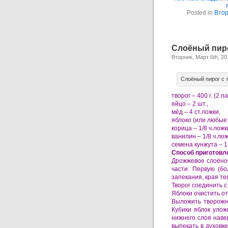
Posted in
Втор
Слоёный пиро
Вторник, Март 6th, 20
Слоёный пирог с 
творог – 400 г. (2 па
яйцо – 2 шт.,
мёд – 4 ст.ложки,
яблоко (или любые 
корица – 1/8 ч.ложк
ванилин – 1/8 ч.лож
семена кунжута – 1
Способ приготовл
Дрожжевое слоёное
части. Первую (б
запекания, края т
Творог соединить с
Яблоки очистить от
Выложить творожну
Кубики яблок улож
нижнего слоя наве
выпекать в духовке