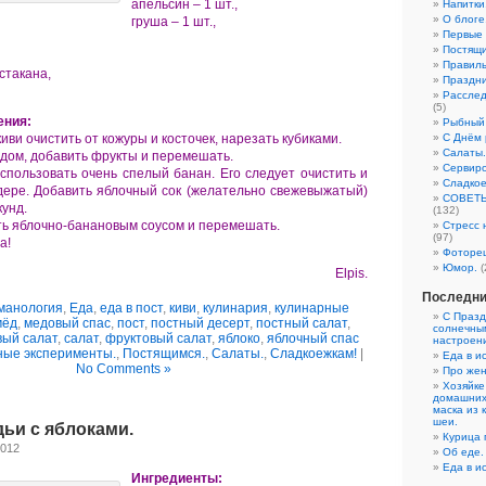
апельсин – 1 шт.,
Напитки
О блоге
груша – 1 шт.,
Первые
Постящи
Правиль
 стакана,
Праздни
Расслед
(5)
ения:
Рыбный 
киви очистить от кожуры и косточек, нарезать кубиками.
С Днём 
Салаты.
ёдом, добавить фрукты и перемешать.
Сервиро
спользовать очень спелый банан. Его следует очистить и
Сладкое
дере. Добавить яблочный сок (желательно свежевыжатый)
СОВЕТЫ:
кунд.
(132)
ть яблочно-банановым соусом и перемешать.
Стресс 
(97)
а!
Фоторе
Юмор.
(
Elpis.
Последни
манология
,
Еда
,
еда в пост
,
киви
,
кулинария
,
кулинарные
С Празд
мёд
,
медовый спас
,
пост
,
постный десерт
,
постный салат
,
солнечны
вый салат
,
салат
,
фруктовый салат
,
яблоко
,
яблочный спас
настроен
ные эксперименты.
,
Постящимся.
,
Салаты.
,
Сладкоежкам!
|
Еда в ис
No Comments »
Про жен
Хозяйке
домашних
маска из 
шеи.
ьи с яблоками.
Курица 
2012
Об еде.
Еда в ис
Ингредиенты: