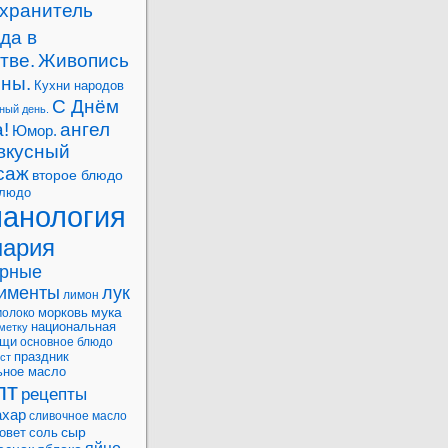
-хранитель
да в
тве.
Живопись
ны.
Кухни народов
С Днём
ный день.
!
ангел
Юмор.
вкусный
саж
второе блюдо
блюдо
манология
нария
арные
рименты
лук
лимон
мука
морковь
молоко
национальная
метку
ощи
основное блюдо
праздник
ст
ьное масло
пт
рецепты
ахар
сливочное масло
сыр
овет
соль