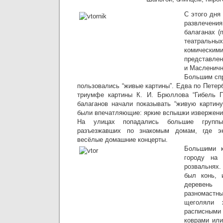
С этого дня
развлечени
балаганах 
театральны
комическ
представлен
и Масленич
Большим спр
пользовались “живые картины”. Едва по Петер
триумфе картины К. И. Брюллова “Гибель П
балаганов начали показывать “живую картин
были впечатляющие: яркие вспышки извержения
На улицах попадались большие групп
разъезжавших по знакомым домам, где эк
весёлые домашние концерты.
Большими к
городу на
розвальнях
был конь, 
деревень 
разномаст
щеголяли 
расписны
коврами ил