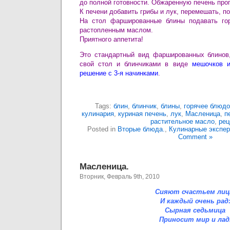
до полной готовности. Обжаренную печень проп
К печени добавить грибы и лук, перемешать, по
На стол фаршированные блины подавать го
растопленным маслом.
Приятного аппетита!
Это стандартный вид фаршированных блинов,
свой стол и блинчиками в виде
мешочков и
решение с 3-я начинками
.
Tags:
блин
,
блинчик
,
блины
,
горячее блюдо
кулинария
,
куриная печень
,
лук
,
Масленица
,
п
растительное масло
,
рец
Posted in
Вторые блюда.
,
Кулинарные экспер
Comment »
Масленица.
Вторник, Февраль 9th, 2010
Сияют счастьем лиц
И каждый очень рад
Сырная седьмица
Приносит мир и лад