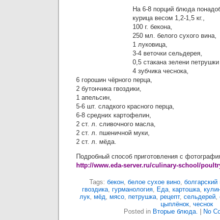
На 6-8 порций блюда понадо
курица весом 1,2-1,5 кг.,
100 г. бекона,
250 мл. белого сухого вина,
1 луковица,
3-4 веточки сельдерея,
0,5 стакана зелени петрушки
4 зубчика чеснока,
6 горошин чёрного перца,
2 бутончика гвоздики,
1 апельсин,
5-6 шт. сладкого красного перца,
6-8 средних картофелин,
2 ст. л. сливочного масла,
2 ст. л. пшеничной муки,
2 ст. л. мёда.
Подробный способ приготовления с фотографи
http://www.eda-server.ru/culinary-school/poult
Tags:
бекон
,
белое сухое вино
,
болгарский
гвоздика
,
гурманология
,
Еда
,
картошка
,
кули
лук
,
мёд
,
мясо
,
петрушка
,
рецепт
,
сельдерей
,
цыплёнок
,
чеснок
Posted in
Вторые блюда.
|
No C