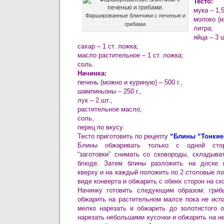
Тесто:
мука – 1,5
Фаршированные блинчики с печенью и
молоко (и
грибами.
литра;
яйца – 3 ш
сахар – 1 ст. ложка;
масло растительное – 1 ст. ложка;
соль.
Начинка:
печень (можно и куриную) – 500 г.,
шампиньоны – 250 г.,
лук – 2 шт.,
растительное масло,
соль,
перец по вкусу.
Тесто приготовить по рецепту
“Блины “Тонкие
Блины обжаривать только с одной стор
“заготовки” снимать со сковороды, складыва
блюде. Затем блины разложить на доске п
кверху и на каждый положить по 2 столовые ло
виде конверта и обжарить с обеих сторон на с
Начинку готовить следующим образом: гриб
обжарить на растительном малсе пока не исп
мелко нарезать и обжарить до золотистого о
нарезать небольшими кусочки и обжарить на н