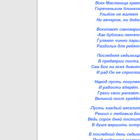
Всех Масленица грее
Горяченьким блинко
Улыбок не жалеет
Ни вечером, ни днём
Вскипают самовары
-Как бублики летят
Гуляют чинно пары
Раздолье для ребят
Последняя седьмиц
В предверии поста.
Сам Бог на всех дивитс
И рад Он не спроста
Народ пусть погуля
И радости вберёт.
Грехи свои раскает.
Великий пост грядё
-Пусть каждый веселит
Решил с любовью Бо
Ведь сорок дней постит
В душе вершить остр
В последний день седьм
Пред подвигом молень