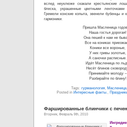
вслед неуклюже скакали крестьянские лош
блеска, украшенные цветными ленточками
Гремели конские копыта, звенели бубенцы и 
гармоники.
Пришла Масленица годов
Наша гостья дорогая!
Она пешей к нам не быва
Все на кониках приезжа
Коники все вороные,
У них гривы золотые,
А саночки расписные.
Идёт Масленица по льд
Несёт блинов сковород
Принимайте молоду –
Разбирайте по блину!
Tags:
гурманология
,
Масленица
Posted in
Интересные факты.
,
Праздник
Фаршированные блинчики с печен
Вторник, Февраль 9th, 2010
Ингредие