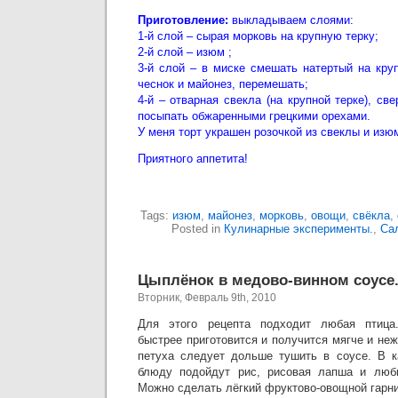
Приготовление:
выкладываем слоями:
1-й слой – сырая морковь на крупную терку;
2-й слой – изюм ;
3-й слой – в миске смешать натертый на кру
чеснок и майонез, перемешать;
4-й – отварная свекла (на крупной терке), св
посыпать обжаренными грецкими орехами.
У меня торт украшен розочкой из свеклы и изю
Приятного аппетита!
Tags:
изюм
,
майонез
,
морковь
,
овощи
,
свёкла
,
Posted in
Кулинарные эксперименты.
,
Са
Цыплёнок в медово-винном соусе
Вторник, Февраль 9th, 2010
Для этого рецепта подходит любая птица
быстрее приготовится и получится мягче и неж
петуха следует дольше тушить в соусе. В к
блюду подойдут рис, рисовая лапша и люб
Можно сделать лёгкий фруктово-овощной гарни